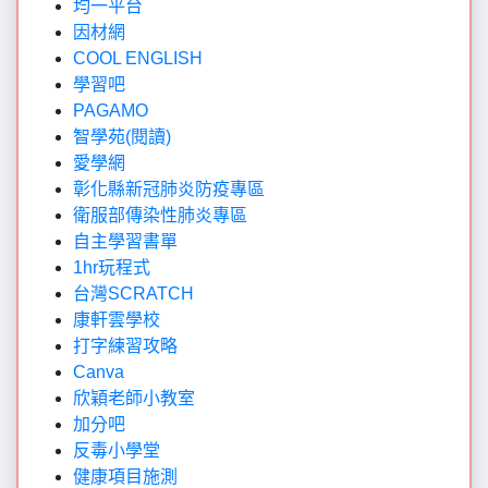
均一平台
因材網
COOL ENGLISH
學習吧
PAGAMO
智學苑(閱讀
)
愛學網
彰化縣新冠肺炎防疫專區
衛服部傳染性肺炎專區
自主學
習書單
1hr玩程式
台灣SCRATCH
康軒雲學校
打字練習攻略
Canva
欣穎老師小教室
加分吧
反毒小學堂
健康項目施測