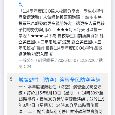
動
「114學年度ECO達人校園分享會－學生心得作
品徵選活動」人氣網路投票開跑囉！ 請多多將
投票訊息轉發給更多親朋好友，讓更多人看見孩
子們的努力與用心。 ★★★每人每天可以投一
票喔！★★★ 以下為 貴校學生目前獲獎資訊 縣
立美豐國小-三年忠班-許浚茂 縣立美豐國小-五
年忠班-許晉綸 獲得114學年度ECO心得作品徵
選活動 初選入圍 初...
一般公告 / 訓導組長 / 2026-08-07 12:22:26 / 點
閱：24
5
城鎮韌性（防空）演習全民防空演練
一、 本年度城鎮韌性（防空）演習全民防空演
練，訂於115年8月10日（星期一）14時30分至
15時舉行，實施30分鐘防空疏散演練；並於115
年8月7日（星期五）14時30分至15時實施預
演。 二、 配合演練期間停止室外課程並實施防