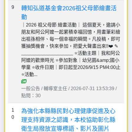
9
轉知弘道基金會2026祖父母節繪畫活
動
｜2026 祖父母節 繪畫活動｜ 這個夏天，邀請小
朋友和阿公阿嬤一起累積幸福回憶，用畫筆彩繪
出祖孫相伴、每一個幸福的瞬間。凡投稿，即可
獲抽獎機會，快來參加，把愛大聲畫出來!!❤️ ✎
﹏﹏﹏﹏﹏﹏﹏﹏﹏﹏﹏ ⭐️活動主題｜我和阿公
阿嬤的歡樂時光 ⭐️參加對象｜幼兒園&amp;國小
學童 ⭐️收件日期｜即日起至2026/9/15 PM4:00止
⭐️活動...
一般公告 / 輔導室主任 / 2026-07-31 13:53:39 /
點閱：30
1
為強化本縣縣民對心理健康促進及心
0
理支持資源之認識，本校協助彰化縣
衛生局撥放宣導標語、影片及圖片