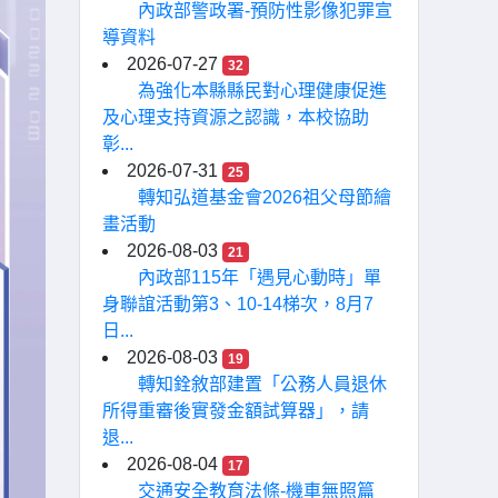
內政部警政署-預防性影像犯罪宣
導資料
2026-07-27
32
為強化本縣縣民對心理健康促進
及心理支持資源之認識，本校協助
彰...
2026-07-31
25
轉知弘道基金會2026祖父母節繪
畫活動
2026-08-03
21
內政部115年「遇見心動時」單
身聯誼活動第3、10-14梯次，8月7
日...
2026-08-03
19
轉知銓敘部建置「公務人員退休
所得重審後實發金額試算器」，請
退...
2026-08-04
17
交通安全教育法條-機車無照篇