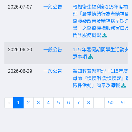
2026-07-07
一般公告
轉知衛生福利部115年度補
理「嚴重情緒行為者精神醫
醫障礙改善及精神病早期介
畫」之醫療機構服務窗口及
門診服務概況
2026-06-30
一般公告
115 年暑假期間學生活動安
意事項
2026-06-29
一般公告
轉知教育部辦理「115年度
母節『慢慢唱 愛慢慢響』影
徵件活動」簡章及海報
‹
1
2
3
4
5
6
7
8
...
50
51